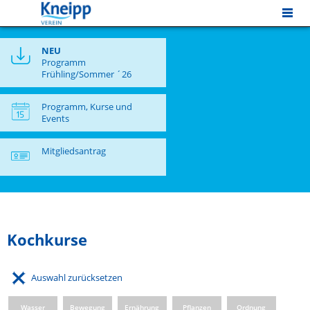
MENU
NEU
Programm
Frühling/Sommer ´26
Programm, Kurse und
Events
Mitgliedsantrag
Kochkurse
Auswahl zurücksetzen
Wasser
Bewegung
Ernährung
Pflanzen
Ordnung