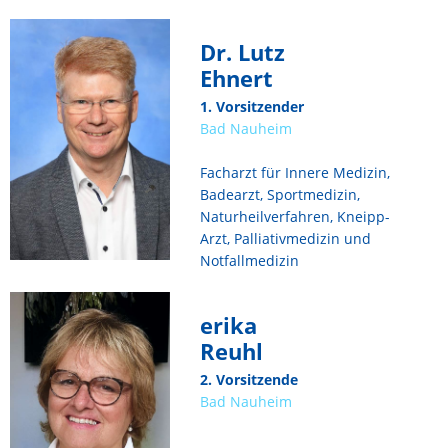
Dr. Lutz
Ehnert
1. Vorsitzender
Bad Nauheim
Facharzt für Innere Medizin,
Badearzt, Sportmedizin,
Naturheilverfahren, Kneipp-
Arzt, Palliativmedizin und
Notfallmedizin
erika
Reuhl
2. Vorsitzende
Bad Nauheim
...